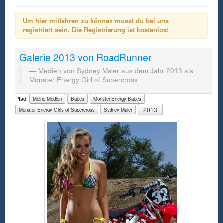
Um hier mitfahren zu können musst du bei uns
registriert sein. Die Registrierung ist kostenlos!
Galerie
2013
von
RoadRunner
Medien von Sydney Maler aus dem Jahr 2013 als
Monster Energy Girl of Supercross
Pfad:
Meine Medien
Babes
Monster Energy Babes
2013
Monster Energy Girls of Supercross
Sydney Maler