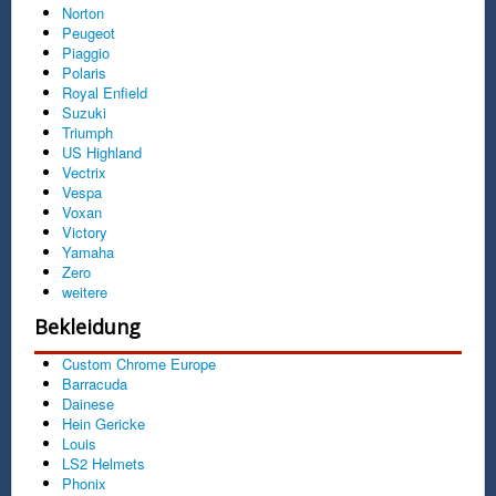
Norton
Peugeot
Piaggio
Polaris
Royal Enfield
Suzuki
Triumph
US Highland
Vectrix
Vespa
Voxan
Victory
Yamaha
Zero
weitere
Bekleidung
Custom Chrome Europe
Barracuda
Dainese
Hein Gericke
Louis
LS2 Helmets
Phonix