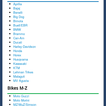
Aprilia
Bajaj
Benelli
Big Dog
Bimota
Buell/EBR
BMW
Brammo
Can-Am
Ducati
Harley-Davidson
Honda
Horex
Husqvarna
Kawasaki
KTM
Lehman Trikes
Malaguti
MV Agusta
Bikes M-Z
Moto Guzzi
Moto Morini
MZ/MuZ/Simson