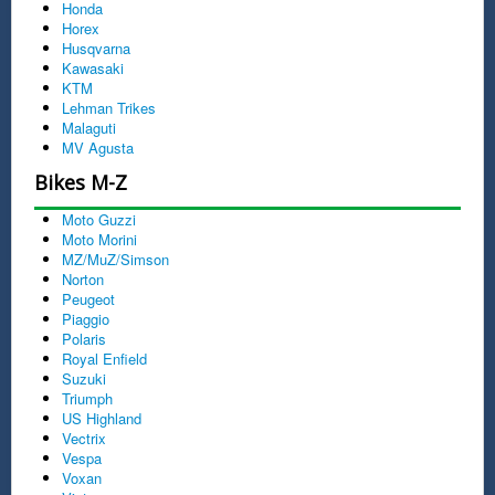
Honda
Horex
Husqvarna
Kawasaki
KTM
Lehman Trikes
Malaguti
MV Agusta
Bikes M-Z
Moto Guzzi
Moto Morini
MZ/MuZ/Simson
Norton
Peugeot
Piaggio
Polaris
Royal Enfield
Suzuki
Triumph
US Highland
Vectrix
Vespa
Voxan