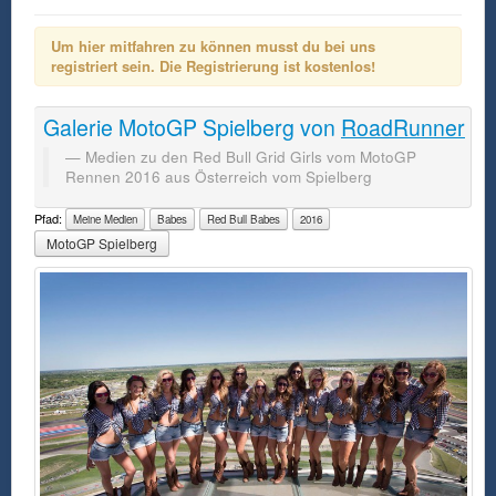
Um hier mitfahren zu können musst du bei uns
registriert sein. Die Registrierung ist kostenlos!
Galerie
MotoGP Spielberg
von
RoadRunner
Medien zu den Red Bull Grid Girls vom MotoGP
Rennen 2016 aus Österreich vom Spielberg
Pfad:
Meine Medien
Babes
Red Bull Babes
2016
MotoGP Spielberg