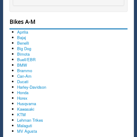
Bikes A-M
Aprilia
Bajaj
Benelli
Big Dog
Bimota
Buell/EBR
BMW
Brammo
Can-Am
Ducati
Harley-Davidson
Honda
Horex
Husqvarna
Kawasaki
KTM
Lehman Trikes
Malaguti
MV Agusta