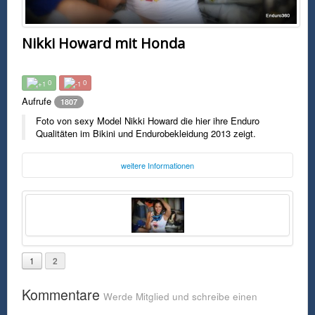
Nikki Howard mit Honda
0
0
Aufrufe
1807
Foto von sexy Model Nikki Howard die hier ihre Enduro
Qualitäten im Bikini und Endurobekleidung 2013 zeigt.
weitere Informationen
Foto:
Enduro360
enduro360bajarides.com
Freitag, 23. September 2016 23:32 Uhr
FSK0
1
2
Foto von sexy Model Nikki Howard die hier ihre Enduro Qualitäten im
Bikini und Endurobekleidung 2013 zeigt.
Kommentare
Werde Mitglied und schreibe einen