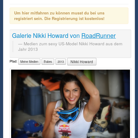
Um hier mitfahren zu können musst du bei uns
registriert sein. Die Registrierung ist kostenlos!
Galerie
Nikki Howard
von
RoadRunner
Medien zum sexy US-Model Nikki Howard aus dem
Jahr 2013
Pfad:
Nikki Howard
Meine Medien
Babes
2013