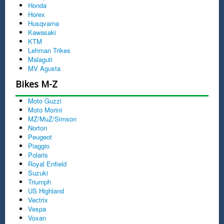
Honda
Horex
Husqvarna
Kawasaki
KTM
Lehman Trikes
Malaguti
MV Agusta
Bikes M-Z
Moto Guzzi
Moto Morini
MZ/MuZ/Simson
Norton
Peugeot
Piaggio
Polaris
Royal Enfield
Suzuki
Triumph
US Highland
Vectrix
Vespa
Voxan