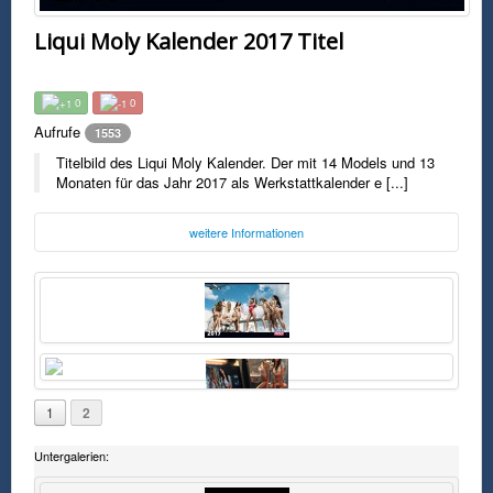
Liqui Moly Kalender 2017 Titel
0
0
Aufrufe
1553
Titelbild des Liqui Moly Kalender. Der mit 14 Models und 13
Monaten für das Jahr 2017 als Werkstattkalender e [...]
weitere Informationen
Foto:
Liqui Moly
liqui-moly.de
Mittwoch, 09. November 2016 15:39 Uhr
FSK0
Titelbild des Liqui Moly Kalender. Der mit 14 Models und 13 Monaten für
1
2
das Jahr 2017 als Werkstattkalender erhähltlich ist.
Untergalerien: