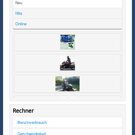
Neu
Hits
Online
Rechner
Benzinverbrauch
Tankinhalt
Geschwindigkeit