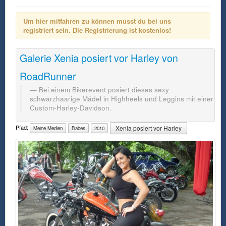
Um hier mitfahren zu können musst du bei uns
registriert sein. Die Registrierung ist kostenlos!
Galerie
Xenia posiert vor Harley
von
RoadRunner
Bei einem Bikerevent posiert dieses sexy
schwarzhaarige Mädel in Highheels und Leggins mit einer
Custom-Harley-Davidson.
Pfad:
Xenia posiert vor Harley
Meine Medien
Babes
2010