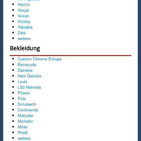
Vectrix
Vespa
Voxan
Victory
Yamaha
Zero
weitere
Bekleidung
Custom Chrome Europe
Barracuda
Dainese
Hein Gericke
Louis
LS2 Helmets
Phonix
Polo
Schuberth
Continental
Metzeler
Michelin
Mitas
Pirelli
weitere