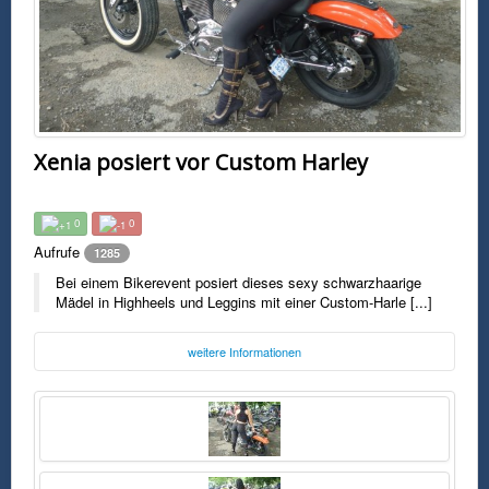
Xenia posiert vor Custom Harley
0
0
Aufrufe
1285
Bei einem Bikerevent posiert dieses sexy schwarzhaarige
Mädel in Highheels und Leggins mit einer Custom-Harle [...]
weitere Informationen
Foto:
Unbekannt
Mittwoch, 23. November 2016 09:34 Uhr
FSK0