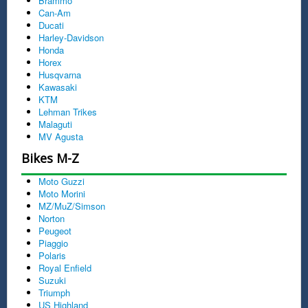
Brammo
Can-Am
Ducati
Harley-Davidson
Honda
Horex
Husqvarna
Kawasaki
KTM
Lehman Trikes
Malaguti
MV Agusta
Bikes M-Z
Moto Guzzi
Moto Morini
MZ/MuZ/Simson
Norton
Peugeot
Piaggio
Polaris
Royal Enfield
Suzuki
Triumph
US Highland