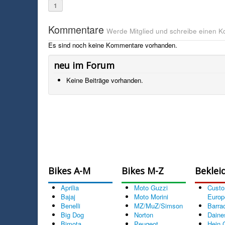
1
Kommentare
Werde Mitglied und schreibe einen 
Es sind noch keine Kommentare vorhanden.
neu im Forum
Keine Beiträge vorhanden.
Bikes A-M
Bikes M-Z
Beklei
Aprilia
Moto Guzzi
Cust
Bajaj
Moto Morini
Europ
Benelli
MZ/MuZ/Simson
Barra
Big Dog
Norton
Daine
Bimota
Peugeot
Hein 