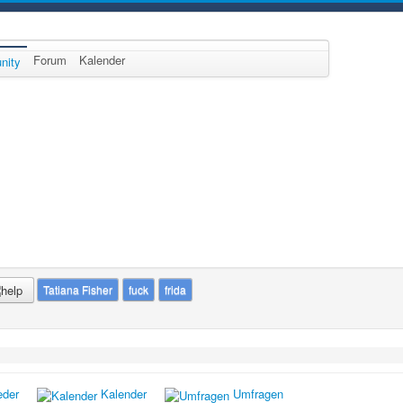
Forum
Kalender
nity
Tatiana Fisher
fuck
frida
eder
Kalender
Umfragen