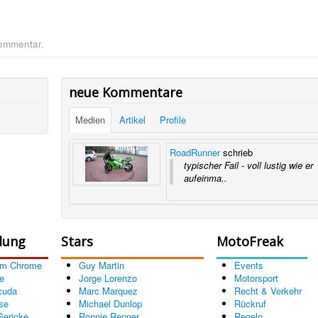
Kommentar.
neue Kommentare
Medien
Artikel
Profile
RoadRunner
schrieb
typischer Fail - voll lustig wie er
aufeinma..
dung
Stars
MotoFreak
om Chrome
Guy Martin
Events
e
Jorge Lorenzo
Motorsport
cuda
Marc Marquez
Recht & Verkehr
se
Michael Dunlop
Rückruf
Gericke
Ronnie Renner
Regeln