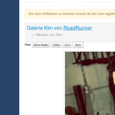
Um hier mitfahren zu können musst du bei uns registrie
Galerie
Kim
von
RoadRunner
Medien von Kim
Pfad:
Kim
Meine Medien
Babes
2013