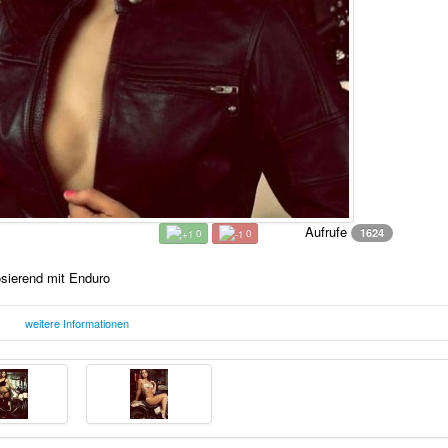
Aufrufe
1624
0
0
sierend mit Enduro
weitere Informationen
Mittwoch, 14. Dezember 2016
F
12:12 Uhr
 Enduro