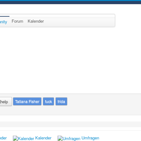
Forum
Kalender
nity
Tatiana Fisher
fuck
frida
eder
Kalender
Umfragen