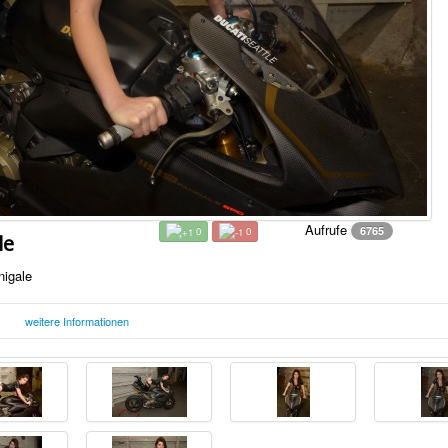
Aufrufe
6765
0
0
le
nigale
weitere Informationen
Samstag, 06. Mai 2017 00:51
F
Uhr