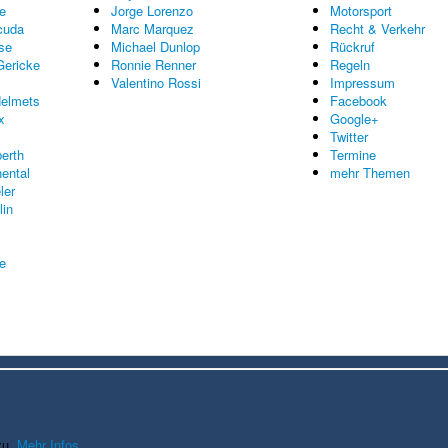
e
Jorge Lorenzo
Motorsport
cuda
Marc Marquez
Recht & Verkehr
se
Michael Dunlop
Rückruf
Gericke
Ronnie Renner
Regeln
Valentino Rossi
Impressum
elmets
Facebook
x
Google+
Twitter
erth
Termine
nental
mehr Themen
ler
lin
re
zu.
Mehr Infos