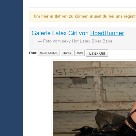
Um hier mitfahren zu können musst du bei uns registrie
Galerie
Latex Girl
von
RoadRunner
Foto vom sexy Hot Latex Biker Babe
Pfad:
Latex Girl
Meine Medien
Babes
2013