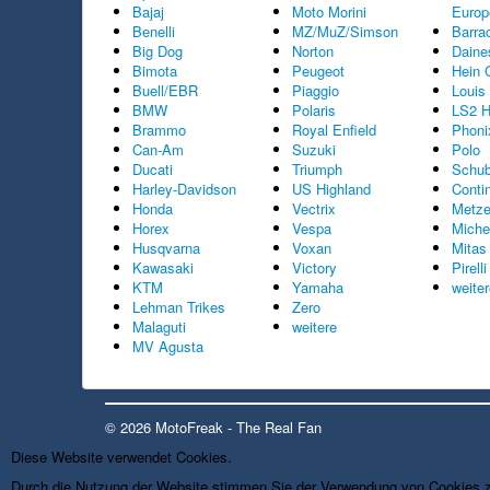
Bajaj
Moto Morini
Europ
Benelli
MZ/MuZ/Simson
Barra
Big Dog
Norton
Daine
Bimota
Peugeot
Hein 
Buell/EBR
Piaggio
Louis
BMW
Polaris
LS2 H
Brammo
Royal Enfield
Phoni
Can-Am
Suzuki
Polo
Ducati
Triumph
Schub
Harley-Davidson
US Highland
Conti
Honda
Vectrix
Metze
Horex
Vespa
Miche
Husqvarna
Voxan
Mitas
Kawasaki
Victory
Pirelli
KTM
Yamaha
weite
Lehman Trikes
Zero
Malaguti
weitere
MV Agusta
© 2026 MotoFreak - The Real Fan
Diese Website verwendet Cookies.
Durch die Nutzung der Website stimmen Sie der Verwendung von Cookies 