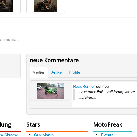
Kommentar.
neue Kommentare
Medien
Artikel
Profile
RoadRunner
schrieb
typischer Fail - voll lustig wie er
aufeinma..
dung
Stars
MotoFreak
om Chrome
Guy Martin
Events