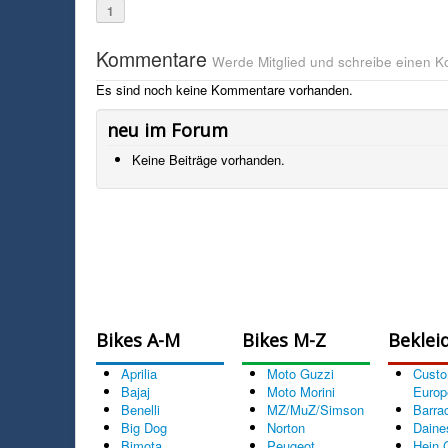
1
Kommentare
Werde Mitglied und schreibe einen 
Es sind noch keine Kommentare vorhanden.
neu im Forum
Keine Beiträge vorhanden.
Bikes A-M
Bikes M-Z
Beklei
Aprilia
Moto Guzzi
Cust
Bajaj
Moto Morini
Europ
Benelli
MZ/MuZ/Simson
Barra
Big Dog
Norton
Daine
Bimota
Peugeot
Hein 