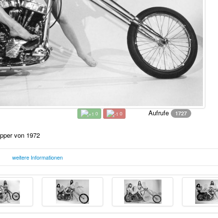
Aufrufe
1727
0
0
opper von 1972
weitere Informationen
Freitag, 12. Mai 2017 18:25 Uhr
F
972