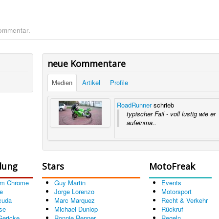
Kommentar.
neue Kommentare
Medien
Artikel
Profile
RoadRunner
schrieb
typischer Fail - voll lustig wie er
aufeinma..
dung
Stars
MotoFreak
om Chrome
Guy Martin
Events
e
Jorge Lorenzo
Motorsport
cuda
Marc Marquez
Recht & Verkehr
se
Michael Dunlop
Rückruf
Gericke
Ronnie Renner
Regeln