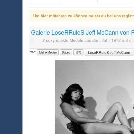
Um hier mitfahren zu können musst du bei uns registrie
Galerie
LoseRRuleS Jeff McCann
von
2 sexy nackte Models aus dem Jahr 1972 auf e
Pfad:
LoseRRuleS Jeff McCann
Meine Medien
Babes
1972