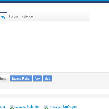
Forum
Kalender
nity
Tatiana Fisher
fuck
frida
eder
Kalender
Umfragen