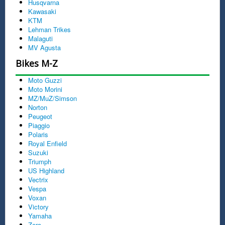
Husqvarna
Kawasaki
KTM
Lehman Trikes
Malaguti
MV Agusta
Bikes M-Z
Moto Guzzi
Moto Morini
MZ/MuZ/Simson
Norton
Peugeot
Piaggio
Polaris
Royal Enfield
Suzuki
Triumph
US Highland
Vectrix
Vespa
Voxan
Victory
Yamaha
Zero