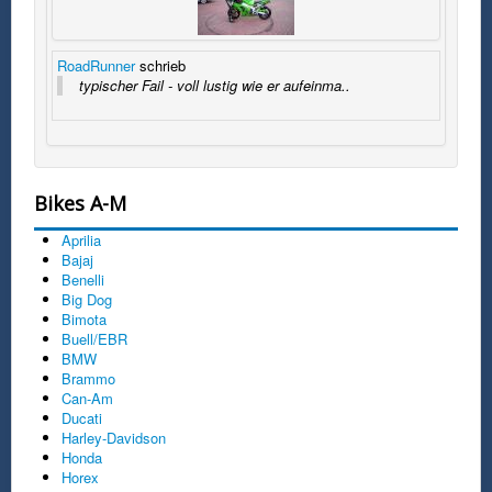
RoadRunner
schrieb
typischer Fail - voll lustig wie er aufeinma..
Bikes A-M
Aprilia
Bajaj
Benelli
Big Dog
Bimota
Buell/EBR
BMW
Brammo
Can-Am
Ducati
Harley-Davidson
Honda
Horex