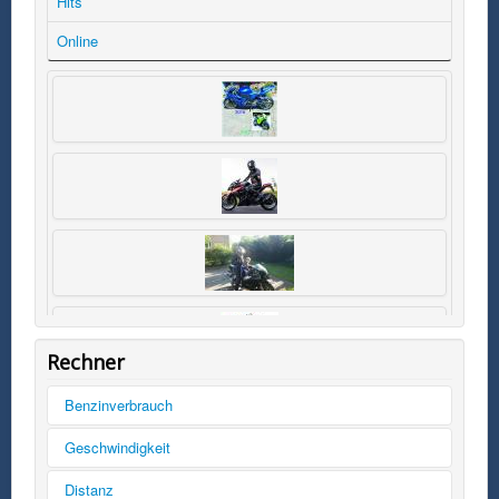
Hits
Online
Rechner
Benzinverbrauch
Tankinhalt
Geschwindigkeit
km/h
Distanz