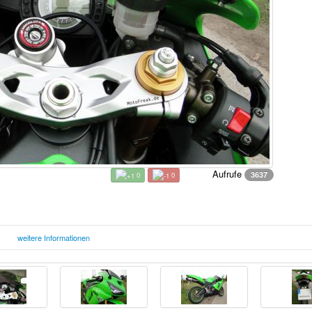
Aufrufe
3637
0
0
weitere Informationen
Montag, 27. Oktober 2014 14:39
F
Uhr