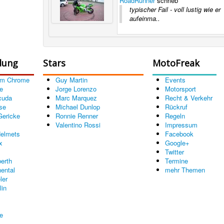
RoadRunner
schrieb
typischer Fail - voll lustig wie er
aufeinma..
dung
Stars
MotoFreak
om Chrome
Guy Martin
Events
e
Jorge Lorenzo
Motorsport
cuda
Marc Marquez
Recht & Verkehr
se
Michael Dunlop
Rückruf
Gericke
Ronnie Renner
Regeln
Valentino Rossi
Impressum
elmets
Facebook
x
Google+
Twitter
erth
Termine
nental
mehr Themen
ler
lin
re