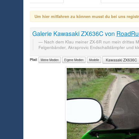
Um hier mitfahren zu können musst du bei uns registrie
Galerie
Kawasaki ZX636C
von
RoadRu
Nach dem Klau meiner ZX-6R nun mein drittes M
Felgenbänder, Akraprovic Endschalldämpfer und kle
Pfad:
Kawasaki ZX636C
Meine Medien
Eigene Medien
Modelle