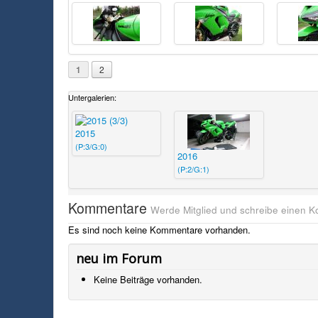
1
2
Untergalerien:
2015
(P:3/G:0)
2016
(P:2/G:1)
Kommentare
Werde Mitglied und schreibe einen 
Es sind noch keine Kommentare vorhanden.
neu im Forum
Keine Beiträge vorhanden.