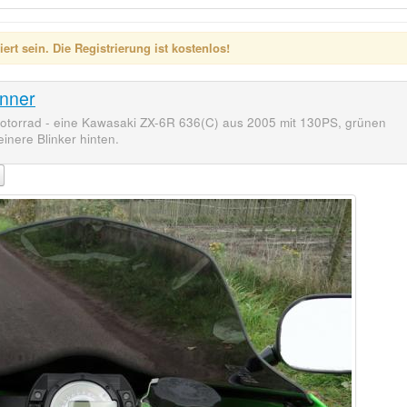
rt sein. Die Registrierung ist kostenlos!
nner
otorrad - eine Kawasaki ZX-6R 636(C) aus 2005 mit 130PS, grünen
inere Blinker hinten.