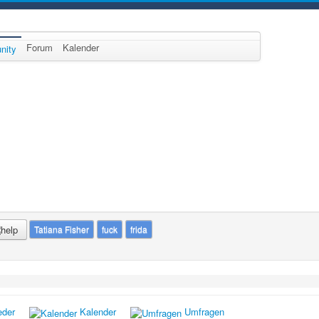
Forum
Kalender
nity
Tatiana Fisher
fuck
frida
eder
Kalender
Umfragen