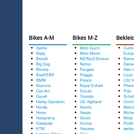
Bikes A-M
Bikes M-Z
Beklei
Aprilia
Moto Guzzi
Cust
Bajaj
Moto Morini
Europ
Benelli
MZ/MuZ/Simson
Barra
Big Dog
Norton
Daine
Bimota
Peugeot
Hein 
Buell/EBR
Piaggio
Louis
BMW
Polaris
LS2 H
Brammo
Royal Enfield
Phoni
Can-Am
Suzuki
Polo
Ducati
Triumph
Schub
Harley-Davidson
US Highland
Conti
Honda
Vectrix
Metze
Horex
Vespa
Miche
Husqvarna
Voxan
Mitas
Kawasaki
Victory
Pirelli
KTM
Yamaha
weite
Lehman Trikes
Zero