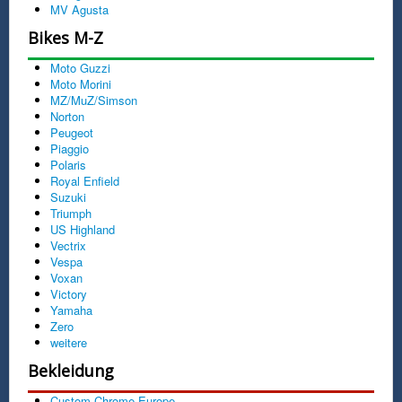
MV Agusta
Bikes M-Z
Moto Guzzi
Moto Morini
MZ/MuZ/Simson
Norton
Peugeot
Piaggio
Polaris
Royal Enfield
Suzuki
Triumph
US Highland
Vectrix
Vespa
Voxan
Victory
Yamaha
Zero
weitere
Bekleidung
Custom Chrome Europe