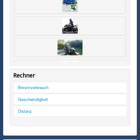
Rechner
Benzinverbrauch
Tankinhalt
Geschwindigkeit
km/h
Distanz
Kilometer
Kilometer
mph
Liter