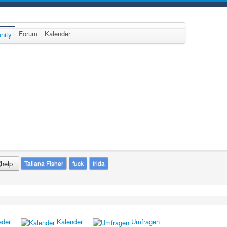
Forum
Kalender
nity
Tatiana Fisher
fuck
frida
eder
Kalender
Umfragen