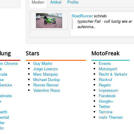
Medien
Artikel
Profile
RoadRunner
schrieb
typischer Fail - voll lustig wie er
aufeinma..
dung
Stars
MotoFreak
om Chrome
Guy Martin
Events
e
Jorge Lorenzo
Motorsport
cuda
Marc Marquez
Recht & Verkehr
se
Michael Dunlop
Rückruf
Gericke
Ronnie Renner
Regeln
Valentino Rossi
Impressum
elmets
Facebook
x
Google+
Twitter
erth
Termine
nental
mehr Themen
ler
lin