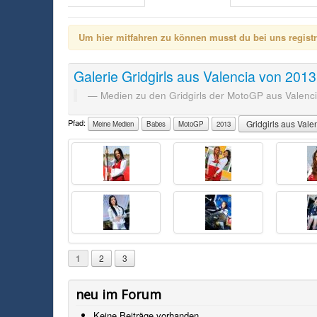
Um hier mitfahren zu können musst du bei uns registrie
Galerie
Gridgirls aus Valencia von 201
Medien zu den Gridgirls der MotoGP aus Valenc
Pfad:
Gridgirls aus Val
Meine Medien
Babes
MotoGP
2013
1
2
3
neu im Forum
Keine Beiträge vorhanden.