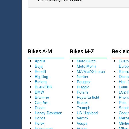
Bikes A-M
Bikes M-Z
Beklei
Aprilia
Moto Guzzi
Cust
Bajaj
Moto Morini
Europ
Benelli
MZ/MuZ/Simson
Barra
Big Dog
Norton
Daine
Bimota
Peugeot
Hein 
Buell/EBR
Piaggio
Louis
BMW
Polaris
LS2 H
Brammo
Royal Enfield
Phoni
Can-Am
Suzuki
Polo
Ducati
Triumph
Schub
Harley-Davidson
US Highland
Conti
Honda
Vectrix
Metze
Horex
Vespa
Miche
Husqvarna
Voxan
Mitas