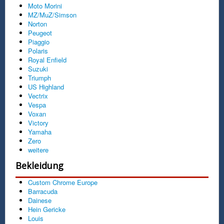
Moto Morini
MZ/MuZ/Simson
Norton
Peugeot
Piaggio
Polaris
Royal Enfield
Suzuki
Triumph
US Highland
Vectrix
Vespa
Voxan
Victory
Yamaha
Zero
weitere
Bekleidung
Custom Chrome Europe
Barracuda
Dainese
Hein Gericke
Louis