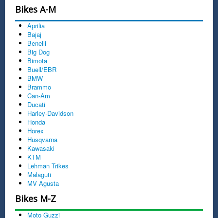
Bikes A-M
Aprilia
Bajaj
Benelli
Big Dog
Bimota
Buell/EBR
BMW
Brammo
Can-Am
Ducati
Harley-Davidson
Honda
Horex
Husqvarna
Kawasaki
KTM
Lehman Trikes
Malaguti
MV Agusta
Bikes M-Z
Moto Guzzi