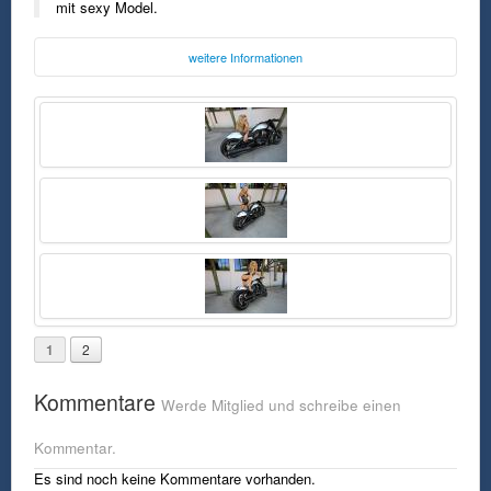
mit sexy Model.
weitere Informationen
Foto:
Cult-Werk
cult-werk.com
Mittwoch, 15. Oktober 2014 11:48 Uhr
FSK0
Harley-Davidson Night Rod Special aus 2013 von Cult-Werk mit sexy
Model.
1
2
Kommentare
Werde Mitglied und schreibe einen
Kommentar.
Es sind noch keine Kommentare vorhanden.