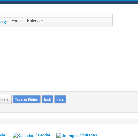
Forum
Kalender
nity
Tatiana Fisher
fuck
frida
eder
Kalender
Umfragen