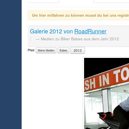
Um hier mitfahren zu können musst du bei uns registrie
Galerie
2012
von
RoadRunner
Medien zu Biker Babes aus dem Jahr 2012
Pfad:
2012
Meine Medien
Babes