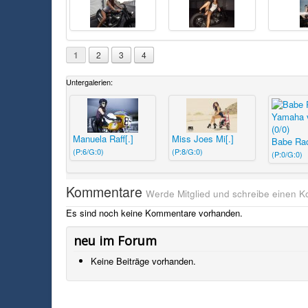
1
2
3
4
Untergalerien:
Manuela Raff[.]
Miss Joes Mi[.]
Babe Rac
(P:6/G:0)
(P:8/G:0)
(P:0/G:0)
Kommentare
Werde Mitglied und schreibe einen 
Es sind noch keine Kommentare vorhanden.
neu im Forum
Keine Beiträge vorhanden.