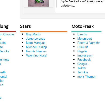
typischer Fail - voll lustig wie er
aufeinma..
dung
Stars
MotoFreak
om Chrome
Guy Martin
Events
e
Jorge Lorenzo
Motorsport
cuda
Marc Marquez
Recht & Verkehr
se
Michael Dunlop
Rückruf
Gericke
Ronnie Renner
Regeln
Valentino Rossi
Impressum
elmets
Facebook
x
Google+
Twitter
erth
Termine
nental
mehr Themen
ler
lin
re