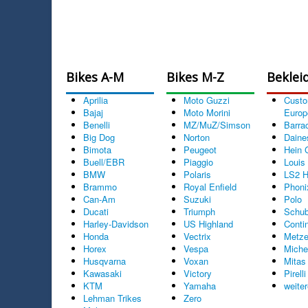
Bikes A-M
Bikes M-Z
Beklei
Aprilia
Moto Guzzi
Cust
Bajaj
Moto Morini
Europ
Benelli
MZ/MuZ/Simson
Barra
Big Dog
Norton
Daine
Bimota
Peugeot
Hein 
Buell/EBR
Piaggio
Louis
BMW
Polaris
LS2 H
Brammo
Royal Enfield
Phoni
Can-Am
Suzuki
Polo
Ducati
Triumph
Schub
Harley-Davidson
US Highland
Conti
Honda
Vectrix
Metze
Horex
Vespa
Miche
Husqvarna
Voxan
Mitas
Kawasaki
Victory
Pirelli
KTM
Yamaha
weite
Lehman Trikes
Zero