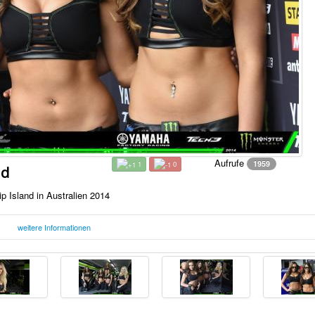
Aufrufe
1959
1
0
nd
 Island in Australien 2014
weitere Informationen
Mittwoch, 29. Oktober 2014
F
17:48 Uhr
ustralien 2014