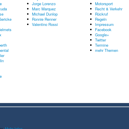
e
Jorge Lorenzo
Motorsport
cuda
Marc Marquez
Recht & Verkehr
se
Michael Dunlop
Rückruf
Gericke
Ronnie Renner
Regeln
Valentino Rossi
Impressum
elmets
Facebook
x
Google+
Twitter
erth
Termine
nental
mehr Themen
ler
lin
re
zu.
Mehr Infos