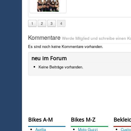
1
2
3
4
Kommentare
Werde Mitglied und schreibe einen 
Es sind noch keine Kommentare vorhanden.
neu im Forum
Keine Beiträge vorhanden.
Bikes A-M
Bikes M-Z
Beklei
Aprilia
Moto Guzzi
Cust