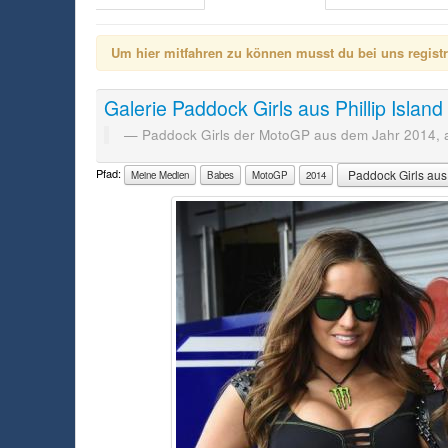
Um hier mitfahren zu können musst du bei uns registrie
Galerie
Paddock Girls aus Phillip Island
Paddock Girls der MotoGP aus dem Jahr 2014, au
Pfad:
Paddock Girls aus 
Meine Medien
Babes
MotoGP
2014