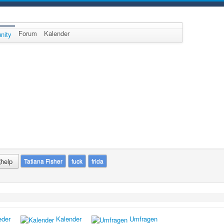
Forum
Kalender
nity
Tatiana Fisher
fuck
frida
eder
Kalender
Umfragen