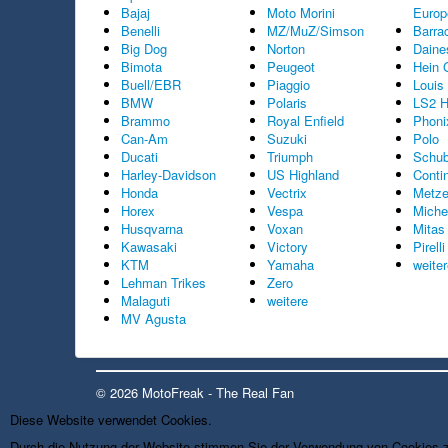
Bajaj
Moto Morini
Europ
Benelli
MZ/MuZ/Simson
Barra
Big Dog
Norton
Daine
Bimota
Peugeot
Hein 
Buell/EBR
Piaggio
Louis
BMW
Polaris
LS2 H
Brammo
Royal Enfield
Phoni
Can-Am
Suzuki
Polo
Ducati
Triumph
Schub
Harley-Davidson
US Highland
Conti
Honda
Vectrix
Metze
Horex
Vespa
Miche
Husqvarna
Voxan
Mitas
Kawasaki
Victory
Pirelli
KTM
Yamaha
weite
Lehman Trikes
Zero
Malaguti
weitere
MV Agusta
© 2026 MotoFreak - The Real Fan
Diese Website verwendet Cookies.
Durch die Nutzung der Website stimmen Sie der Verwendung von Cookies 