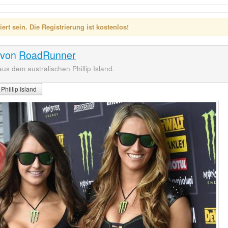
rt sein. Die Registrierung ist kostenlos!
von
RoadRunner
s dem australischen Phillip Island.
Phillip Island