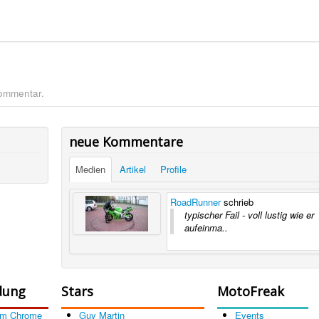
Kommentar.
neue Kommentare
Medien
Artikel
Profile
RoadRunner
schrieb
typischer Fail - voll lustig wie er
aufeinma..
dung
Stars
MotoFreak
om Chrome
Guy Martin
Events