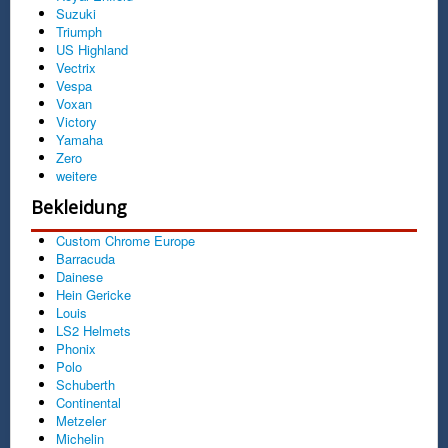
Suzuki
Triumph
US Highland
Vectrix
Vespa
Voxan
Victory
Yamaha
Zero
weitere
Bekleidung
Custom Chrome Europe
Barracuda
Dainese
Hein Gericke
Louis
LS2 Helmets
Phonix
Polo
Schuberth
Continental
Metzeler
Michelin