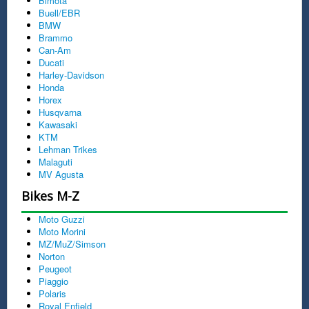
Bimota
Buell/EBR
BMW
Brammo
Can-Am
Ducati
Harley-Davidson
Honda
Horex
Husqvarna
Kawasaki
KTM
Lehman Trikes
Malaguti
MV Agusta
Bikes M-Z
Moto Guzzi
Moto Morini
MZ/MuZ/Simson
Norton
Peugeot
Piaggio
Polaris
Royal Enfield