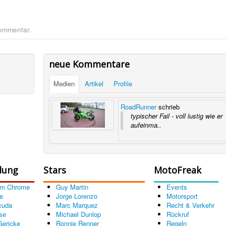
Kommentar.
neue Kommentare
Medien
Artikel
Profile
RoadRunner
schrieb
typischer Fail - voll lustig wie er
aufeinma..
dung
Stars
MotoFreak
om Chrome
Guy Martin
Events
e
Jorge Lorenzo
Motorsport
cuda
Marc Marquez
Recht & Verkehr
se
Michael Dunlop
Rückruf
Gericke
Ronnie Renner
Regeln