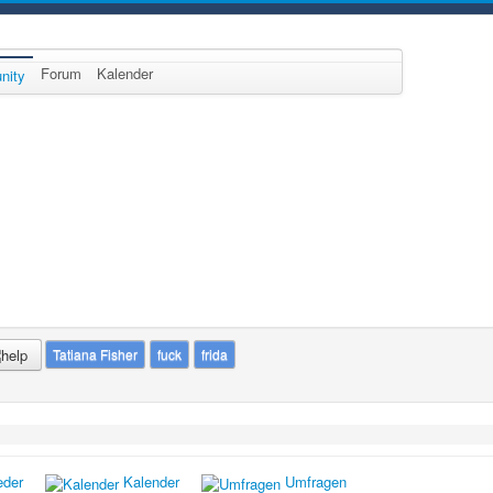
Forum
Kalender
nity
Tatiana Fisher
fuck
frida
eder
Kalender
Umfragen