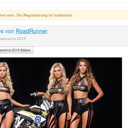
rt sein. Die Registrierung ist kostenlos!
es
von
RoadRunner
Husqvarna 2015
sqvarna 2015 Babes