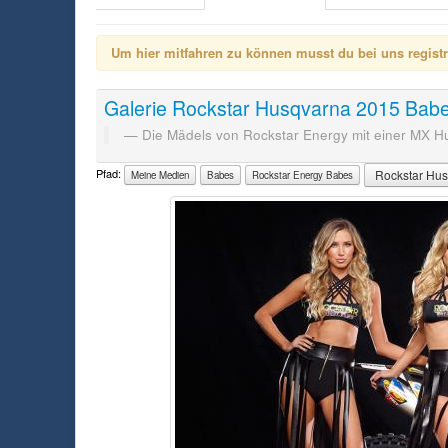
Um hier mitfahren zu können musst du bei uns registrie
Galerie
Rockstar Husqvarna 2015 Bab
Die Mädels von Rockstar Energy mit einer MX 
Pfad:
Rockstar Hu
Meine Medien
Babes
Rockstar Energy Babes