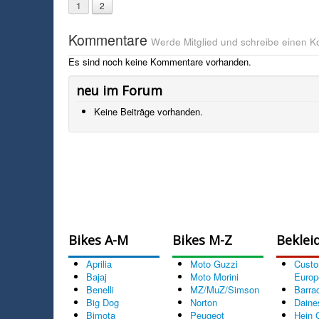
1
2
Kommentare
Werde Mitglied und schreibe einen 
Es sind noch keine Kommentare vorhanden.
neu im Forum
Keine Beiträge vorhanden.
Bikes A-M
Bikes M-Z
Beklei
Aprilia
Moto Guzzi
Cust
Bajaj
Moto Morini
Europ
Benelli
MZ/MuZ/Simson
Barra
Big Dog
Norton
Daine
Bimota
Peugeot
Hein 