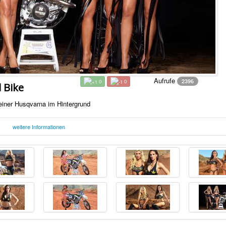
Aufrufe
2396
0
0
 Bike
einer Husqvarna im Hintergrund
weitere Informationen
om
Donnerstag, 07. Mai 2015 10:35
F
Uhr
arna im Hintergrund