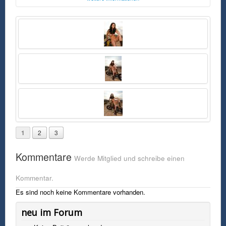
Foto:
Playboy
Dienstag, 09. Juni 2015 22:03 Uhr
FSK0
Foto von Playmate Beth Williams in Unterwäsche von hinten auf ihrer
Custom Chopper
1
2
3
Kommentare
Werde Mitglied und schreibe einen
Kommentar.
Es sind noch keine Kommentare vorhanden.
neu im Forum