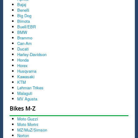
Bajaj
Benelli
Big Dog
Bimota
Buell/EBR
BMW
Brammo
Can-Am
Ducati
Harley-Davidson
Honda
Horex
Husqvarna
Kawasaki
KTM
Lehman Trikes
Malaguti
MV Agusta
Bikes M-Z
Moto Guzzi
Moto Morini
MZ/MuZ/Simson
Norton