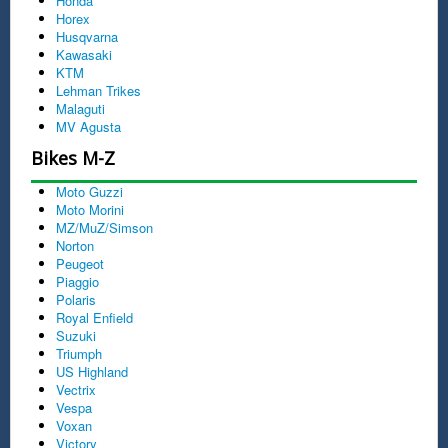
Honda
Horex
Husqvarna
Kawasaki
KTM
Lehman Trikes
Malaguti
MV Agusta
Bikes M-Z
Moto Guzzi
Moto Morini
MZ/MuZ/Simson
Norton
Peugeot
Piaggio
Polaris
Royal Enfield
Suzuki
Triumph
US Highland
Vectrix
Vespa
Voxan
Victory