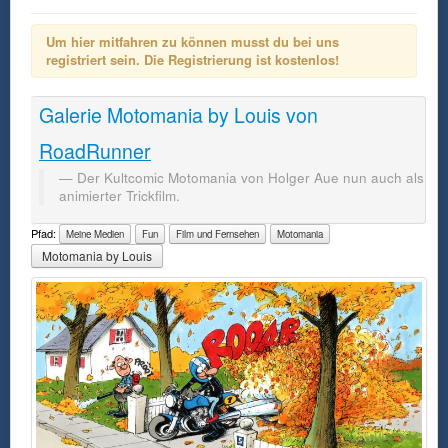
Um hier mitfahren zu können musst du bei uns
registriert sein. Die Registrierung ist kostenlos!
Galerie
Motomania by Louis
von
RoadRunner
Der Kultcomic Motomania von Holger Aue nun auch als
animierter Trickfilm.
Pfad:
Meine Medien
Fun
Film und Fernsehen
Motomania
Motomania by Louis