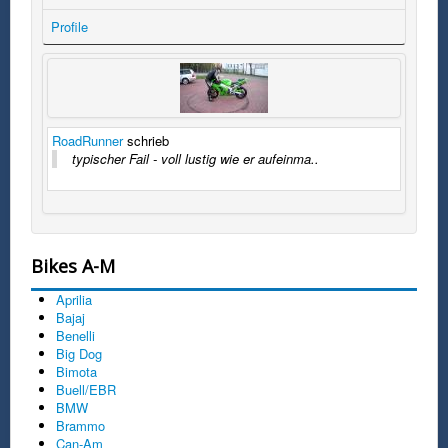
Profile
RoadRunner
schrieb
typischer Fail - voll lustig wie er aufeinma..
Bikes A-M
Aprilia
Bajaj
Benelli
Big Dog
Bimota
Buell/EBR
BMW
Brammo
Can-Am