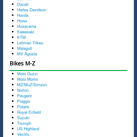
Ducati
Harley-Davidson
Honda
Horex
Husqvarna
Kawasaki
KTM
Lehman Trikes
Malaguti
MV Agusta
Bikes M-Z
Moto Guzzi
Moto Morini
MZ/MuZ/Simson
Norton
Peugeot
Piaggio
Polaris
Royal Enfield
Suzuki
Triumph
US Highland
Vectrix