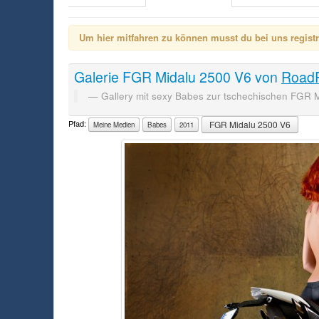
Um hier mitfahren zu können musst du bei uns registrie
Galerie
FGR Midalu 2500 V6
von
Road
Gallery mit sexy Babes zur tschechischen FGR 
Pfad:
FGR Midalu 2500 V6
Meine Medien
Babes
2011