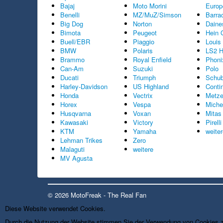
Bajaj
Moto Morini
Europ
Benelli
MZ/MuZ/Simson
Barra
Big Dog
Norton
Daine
Bimota
Peugeot
Hein 
Buell/EBR
Piaggio
Louis
BMW
Polaris
LS2 H
Brammo
Royal Enfield
Phoni
Can-Am
Suzuki
Polo
Ducati
Triumph
Schub
Harley-Davidson
US Highland
Conti
Honda
Vectrix
Metze
Horex
Vespa
Miche
Husqvarna
Voxan
Mitas
Kawasaki
Victory
Pirelli
KTM
Yamaha
weite
Lehman Trikes
Zero
Malaguti
weitere
MV Agusta
© 2026 MotoFreak - The Real Fan
Diese Website verwendet Cookies.
Durch die Nutzung der Website stimmen Sie der Verwendung von Cookies 