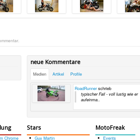
Kommentar.
neue Kommentare
Medien
Artikel
Profile
RoadRunner
schrieb
typischer Fail - voll lustig wie er
aufeinma..
dung
Stars
MotoFreak
om Chrome
Guy Martin
Events