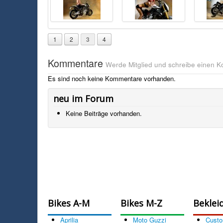
1
2
3
4
Kommentare
Werde Mitglied und schreibe einen 
Es sind noch keine Kommentare vorhanden.
neu im Forum
Keine Beiträge vorhanden.
Bikes A-M
Bikes M-Z
Beklei
Aprilia
Moto Guzzi
Cust