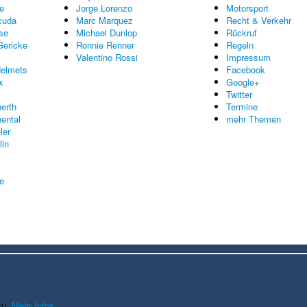
e
Jorge Lorenzo
Motorsport
cuda
Marc Marquez
Recht & Verkehr
se
Michael Dunlop
Rückruf
Gericke
Ronnie Renner
Regeln
Valentino Rossi
Impressum
elmets
Facebook
x
Google+
Twitter
erth
Termine
nental
mehr Themen
ler
lin
re
zu.
Mehr Infos