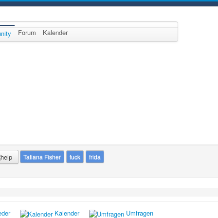
Forum
Kalender
nity
Tatiana Fisher
fuck
frida
eder
Kalender
Umfragen