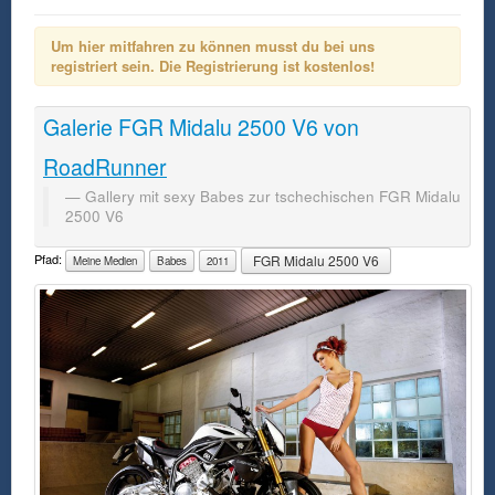
Um hier mitfahren zu können musst du bei uns
registriert sein. Die Registrierung ist kostenlos!
Galerie
FGR Midalu 2500 V6
von
RoadRunner
Gallery mit sexy Babes zur tschechischen FGR Midalu
2500 V6
Pfad:
FGR Midalu 2500 V6
Meine Medien
Babes
2011