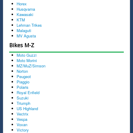
Horex
Husqvarna
Kawasaki
KTM
Lehman Trikes
Malaguti
MV Agusta
Bikes M-Z
Moto Guzzi
Moto Morini
MZ/MuZ/Simson
Norton
Peugeot
Piaggio
Polaris
Royal Enfield
Suzuki
Triumph
US Highland
Vectrix
Vespa
Voxan
Victory