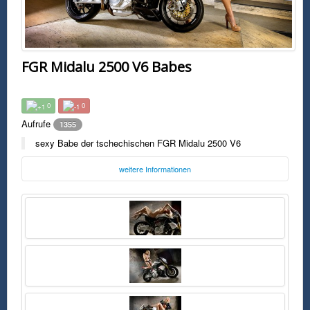
FGR Midalu 2500 V6 Babes
0
0
Aufrufe
1355
sexy Babe der tschechischen FGR Midalu 2500 V6
weitere Informationen
Foto:
FGR
Sonntag, 22. November 2015 00:00 Uhr
FSK0
sexy Babe der tschechischen FGR Midalu 2500 V6