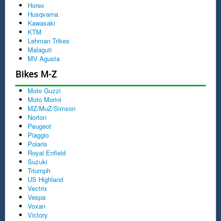
Horex
Husqvarna
Kawasaki
KTM
Lehman Trikes
Malaguti
MV Agusta
Bikes M-Z
Moto Guzzi
Moto Morini
MZ/MuZ/Simson
Norton
Peugeot
Piaggio
Polaris
Royal Enfield
Suzuki
Triumph
US Highland
Vectrix
Vespa
Voxan
Victory