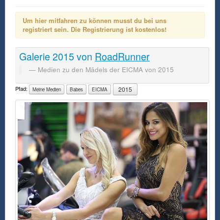
Um hier mitfahren zu können musst du bei uns
registriert sein. Die Registrierung ist kostenlos!
Galerie
2015
von
RoadRunner
Medien zu den Mädels der EICMA von 2015
Pfad:
2015
Meine Medien
Babes
EICMA