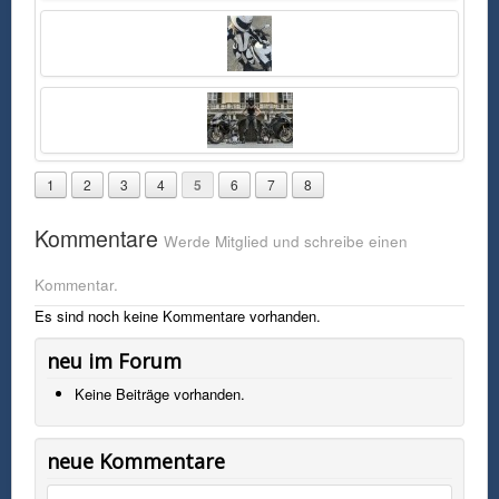
FSK0
Sexy Mädel mit Tattoo auf den Oberschenkel auf ihrer schwarzen
Kawasaki ZX-6R
1
2
3
4
5
6
7
8
Kommentare
Werde Mitglied und schreibe einen
Kommentar.
Es sind noch keine Kommentare vorhanden.
neu im Forum
Keine Beiträge vorhanden.
neue Kommentare