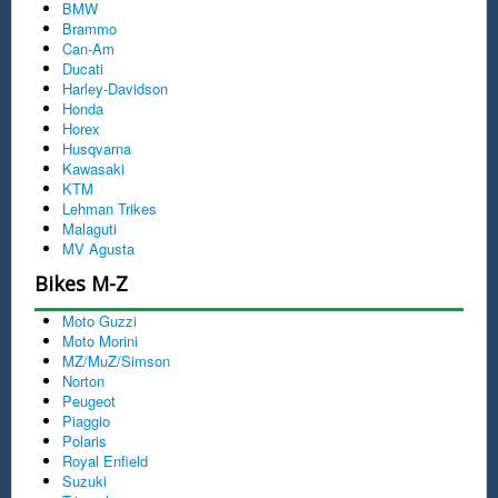
BMW
Brammo
Can-Am
Ducati
Harley-Davidson
Honda
Horex
Husqvarna
Kawasaki
KTM
Lehman Trikes
Malaguti
MV Agusta
Bikes M-Z
Moto Guzzi
Moto Morini
MZ/MuZ/Simson
Norton
Peugeot
Piaggio
Polaris
Royal Enfield
Suzuki