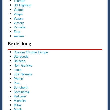
Triumph
US Highland
Vectrix
Vespa
Voxan
Victory
Yamaha
Zero
weitere
Bekleidung
Custom Chrome Europe
Barracuda
Dainese
Hein Gericke
Louis
LS2 Helmets
Phonix
Polo
Schuberth
Continental
Metzeler
Michelin
Mitas
Pirelli