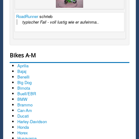
RoadRunner
schrieb
typischer Fail - voll lustig wie er aufeinma..
Bikes A-M
Aprilia
Bajaj
Benelli
Big Dog
Bimota
Buell/EBR
BMW
Brammo
Can-Am
Ducati
Harley-Davidson
Honda
Horex
Husqvarna