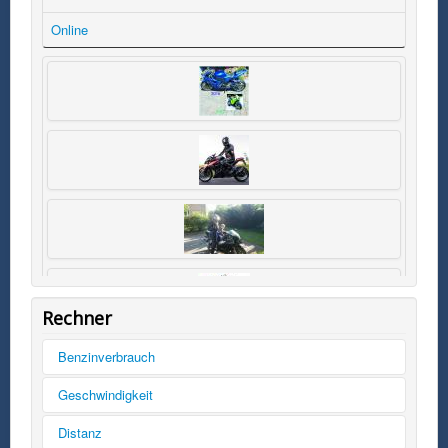
Online
Rechner
Benzinverbrauch
Tankinhalt
Geschwindigkeit
km/h
Distanz