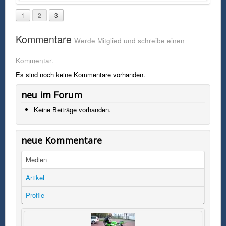
– Autos, die man nicht jeden Tag auf der Straße sieht. Dieser Kalender ist
nicht nur wegen seiner Motive etwas Besonderes. Er ist auch ein
1
2
3
besonders „langer“ Kalender, der 13 statt 12 Monate umfasst und schon
im Dezember dieses Jahres beginnt. Außerdem bietet er für jeden Monat
Kommentare
zwei Motive zur Auswahl an, so dass insgesamt 26 auf das Auge des
Werde Mitglied und schreibe einen
Betrachters warten.
Kommentar.
Es sind noch keine Kommentare vorhanden.
neu im Forum
Keine Beiträge vorhanden.
neue Kommentare
Medien
Artikel
Profile