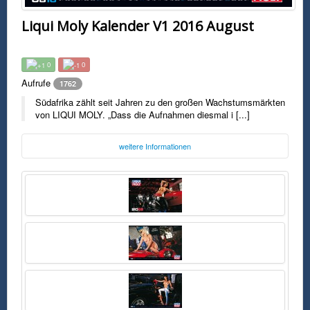
Liqui Moly Kalender V1 2016 August
0
0
Aufrufe
1762
Südafrika zählt seit Jahren zu den großen Wachstumsmärkten
von LIQUI MOLY. „Dass die Aufnahmen diesmal i [...]
weitere Informationen
Foto:
Liqui Moly
liqui-moly.de
Freitag, 25. November 2016 11:49 Uhr
FSK0
Südafrika zählt seit Jahren zu den großen Wachstumsmärkten von
LIQUI MOLY. „Dass die Aufnahmen diesmal in Kapstadt und
Johannesburg gemacht worden sind, spiegelt auch die wachsende
Bedeutung unseres Exportgeschäfts wider“, so Baumann. Nach dem
alten Stahlwerk in diesem Jahr stehen 2016 wieder Autos im Mittelpunkt