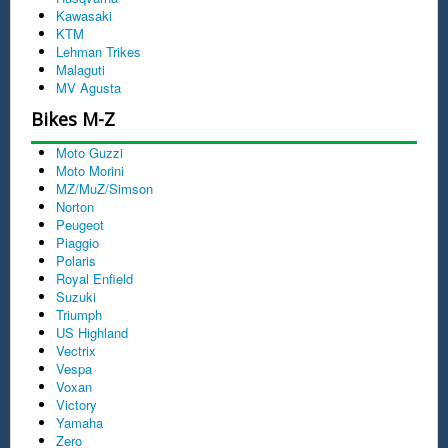
Kawasaki
KTM
Lehman Trikes
Malaguti
MV Agusta
Bikes M-Z
Moto Guzzi
Moto Morini
MZ/MuZ/Simson
Norton
Peugeot
Piaggio
Polaris
Royal Enfield
Suzuki
Triumph
US Highland
Vectrix
Vespa
Voxan
Victory
Yamaha
Zero