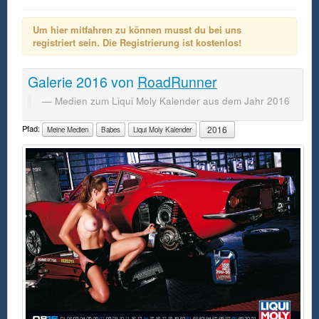
Um hier mitfahren zu können musst du bei uns
registriert sein. Die Registrierung ist kostenlos!
Galerie
2016
von
RoadRunner
Medien zum Liqui Moly Kalender aus dem Jahr 2016
Pfad:
2016
Meine Medien
Babes
Liqui Moly Kalender