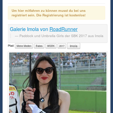
Um hier mitfahren zu können musst du bei uns
registriert sein. Die Registrierung ist kostenlos!
Galerie
Imola
von
RoadRunner
Paddock und Umbrella Girls der SBK 2017 aus Imola
Pfad:
Imola
Meine Medien
Babes
WSBK
2017