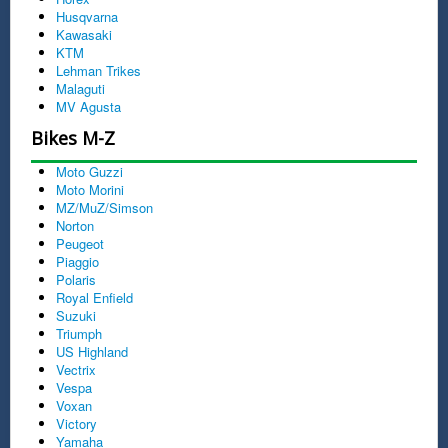
Husqvarna
Kawasaki
KTM
Lehman Trikes
Malaguti
MV Agusta
Bikes M-Z
Moto Guzzi
Moto Morini
MZ/MuZ/Simson
Norton
Peugeot
Piaggio
Polaris
Royal Enfield
Suzuki
Triumph
US Highland
Vectrix
Vespa
Voxan
Victory
Yamaha