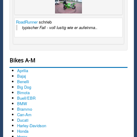
RoadRunner
schrieb
typischer Fail - voll lustig wie er aufeinma..
Bikes A-M
Aprilia
Bajaj
Benelli
Big Dog
Bimota
Buell/EBR
BMW
Brammo
Can-Am
Ducati
Harley-Davidson
Honda
Horex