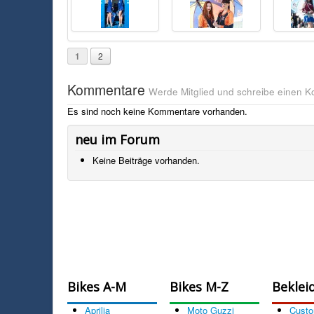
1
2
Kommentare
Werde Mitglied und schreibe einen 
Es sind noch keine Kommentare vorhanden.
neu im Forum
Keine Beiträge vorhanden.
Bikes A-M
Bikes M-Z
Beklei
Aprilia
Moto Guzzi
Cust