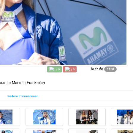
Aufrufe
1130
0
0
aus Le Mans in Frankreich
weitere Informationen
Freitag, 16. Juni 2017 16:20 Uhr
F
 in Frankreich