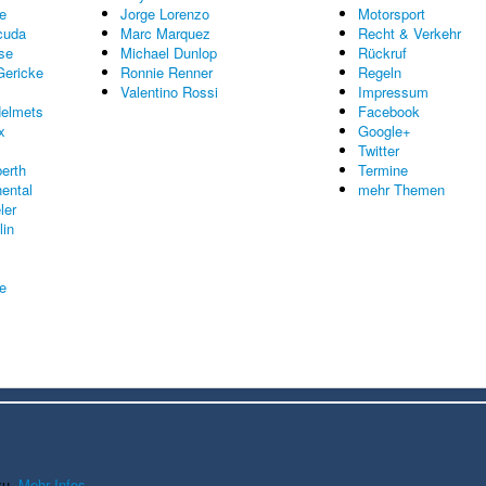
e
Jorge Lorenzo
Motorsport
cuda
Marc Marquez
Recht & Verkehr
se
Michael Dunlop
Rückruf
Gericke
Ronnie Renner
Regeln
Valentino Rossi
Impressum
elmets
Facebook
x
Google+
Twitter
erth
Termine
nental
mehr Themen
ler
lin
re
zu.
Mehr Infos