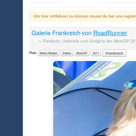
Um hier mitfahren zu können musst du bei uns registrie
Galerie
Frankreich
von
RoadRunner
Paddock, Umbrella und Gridgirls der MotoGP 20
Pfad:
Frankreich
Meine Medien
Babes
MotoGP
2017