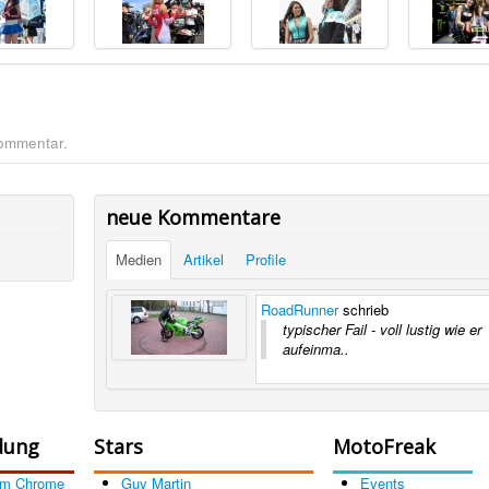
Kommentar.
neue Kommentare
Medien
Artikel
Profile
RoadRunner
schrieb
typischer Fail - voll lustig wie er
aufeinma..
dung
Stars
MotoFreak
om Chrome
Guy Martin
Events