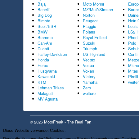
Bajaj
Moto Morini
Europ
Benelli
MZ/MuZ/Simson
Barra
Big Dog
Norton
Daine
Bimota
Peugeot
Hein 
Buell/EBR
Piaggio
Louis
BMW
Polaris
LS2 H
Brammo
Royal Enfield
Phoni
Can-Am
Suzuki
Polo
Ducati
Triumph
Schub
Harley-Davidson
US Highland
Conti
Honda
Vectrix
Metze
Horex
Vespa
Miche
Husqvarna
Voxan
Mitas
Kawasaki
Victory
Pirelli
KTM
Yamaha
weite
Lehman Trikes
Zero
Malaguti
weitere
MV Agusta
© 2026 MotoFreak - The Real Fan
Diese Website verwendet Cookies.
Durch die Nutzung der Website stimmen Sie der Verwendung von Cookies 