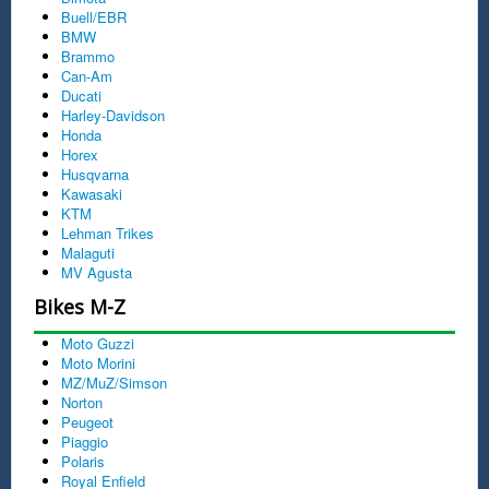
Buell/EBR
BMW
Brammo
Can-Am
Ducati
Harley-Davidson
Honda
Horex
Husqvarna
Kawasaki
KTM
Lehman Trikes
Malaguti
MV Agusta
Bikes M-Z
Moto Guzzi
Moto Morini
MZ/MuZ/Simson
Norton
Peugeot
Piaggio
Polaris
Royal Enfield