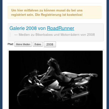
Um hier mitfahren zu können musst du bei uns
registriert sein. Die Registrierung ist kostenlos!
Galerie
2008
von
RoadRunner
Medien zu Bikerbabes und Motorrädern von 2008
Pfad:
2008
Meine Medien
Babes