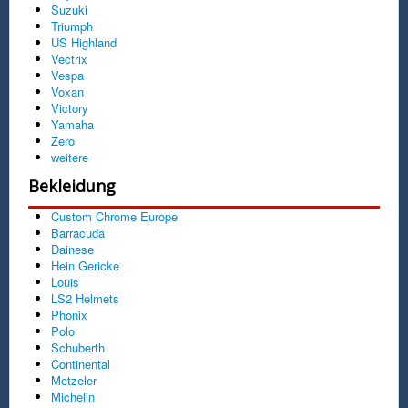
Suzuki
Triumph
US Highland
Vectrix
Vespa
Voxan
Victory
Yamaha
Zero
weitere
Bekleidung
Custom Chrome Europe
Barracuda
Dainese
Hein Gericke
Louis
LS2 Helmets
Phonix
Polo
Schuberth
Continental
Metzeler
Michelin