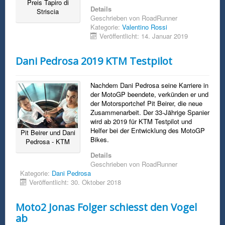
Preis Tapiro di
Details
Striscia
Geschrieben von
RoadRunner
Kategorie:
Valentino Rossi
Veröffentlicht: 14. Januar 2019
Dani Pedrosa 2019 KTM Testpilot
Nachdem Dani Pedrosa seine Karriere in
der MotoGP beendete, verkünden er und
der Motorsportchef Pit Beirer, die neue
Zusammenarbeit. Der 33-Jährige Spanier
wird ab 2019 für KTM Testpilot und
Helfer bei der Entwicklung des MotoGP
Pit Beirer und Dani
Bikes.
Pedrosa - KTM
Details
Geschrieben von
RoadRunner
Kategorie:
Dani Pedrosa
Veröffentlicht: 30. Oktober 2018
Moto2 Jonas Folger schiesst den Vogel
ab